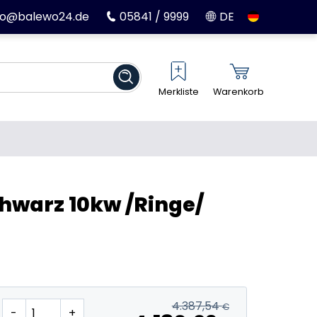
fo@balewo24.de
05841 / 9999
DE
Merkliste
Warenkorb
hwarz 10kw /Ringe/
4.387,54
€
-
+