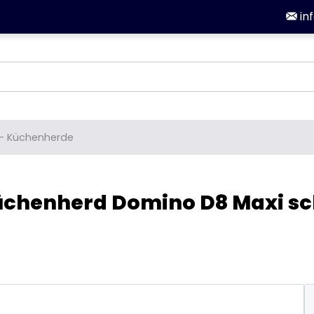
in
-
Küchenherde
üchenherd Domino D8 Maxi sc