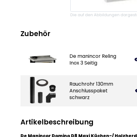
Die auf den Abbildungen dargeste
Zubehör
De manincor Reling
€
Inox 3 Seitig
Rauchrohr 130mm
Anschlusspaket
schwarz
Artikelbeschreibung
De Manincor Domino D8 Maxi Küchen-/ Holzherd 