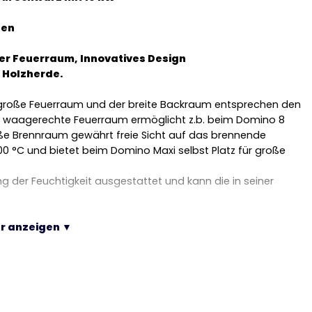
fen
ter Feuerraum, Innovatives Design
 Holzherde.
r große Feuerraum und der breite Backraum entsprechen den
waagerechte Feuerraum ermöglicht z.b. beim Domino 8
roße Brennraum gewährt freie Sicht auf das brennende
00 °C und bietet beim Domino Maxi selbst Platz für große
ng der Feuchtigkeit ausgestattet und kann die in seiner
r anzeigen ▼
gkeitsregelsystem
tändige und saubere Verbrennung
imale Wärmeleitung
m Material: Garantie für hohe Leistungen, höhere
ns
ino D8 Maxi Holzherdes?