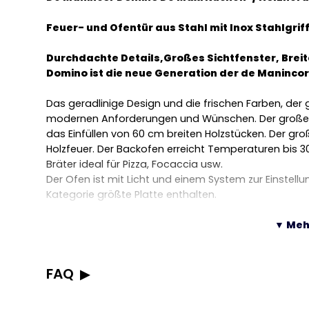
Feuer- und Ofentür aus Stahl mit Inox Stahlgrif
Durchdachte Details,Großes Sichtfenster, Brei
Domino ist die neue Generation der de Manincor
Das geradlinige Design und die frischen Farben, de
modernen Anforderungen und Wünschen. Der große 
das Einfüllen von 60 cm breiten Holzstücken. Der g
Holzfeuer. Der Backofen erreicht Temperaturen bis 3
Bräter ideal für Pizza, Focaccia usw.
Der Ofen ist mit Licht und einem System zur Einstellu
Kategorie größte Platte enthalten.
▼ Meh
Die Ausstattungen:
Maxi Ofen
mit Licht, Thermometer und Feuchti
Integriertes
System ECOPLUS ®
für eine volls
Kochplatte aus dickem Strahlguss für eine opt
FAQ
Feuerraum und Rauchabzug aus hitzebeständige
Wärmeträgheit und optimale Leistung des Ofe
Was sind die Abmessungen des de Manincor Dom