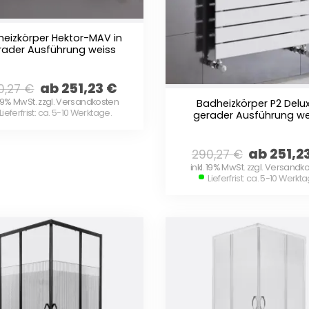
eizkörper Hektor-MAV in
rader Ausführung weiss
ab 251,23
€
0,27
€
. 19% MwSt. zzgl. Versandkosten
Badheizkörper P2 Delux
Lieferfrist: ca. 5-10 Werktage.
gerader Ausführung we
ab 251,2
290,27
€
inkl. 19% MwSt. zzgl. Versandk
Lieferfrist: ca. 5-10 Werkt