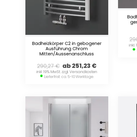
Badh
ge
29
Badheizkörper C2 in gebogener
inkl
Ausführung Chrom
Mitten/Aussenanschluss
ab 251,23
€
290,27
€
inkl. 19% MwSt. zzgl. Versandkosten
Lieferfrist: ca. 5-10 Werktage.