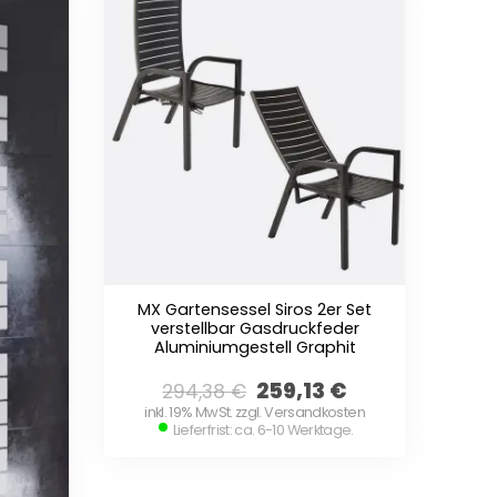
MX Gartensessel Siros 2er Set
verstellbar Gasdruckfeder
Aluminiumgestell Graphit
259,13
€
294,38
€
inkl. 19% MwSt. zzgl. Versandkosten
Lieferfrist: ca. 6-10 Werktage.