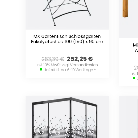
MX Gartentisch Schlossgarten
Eukalyptusholz 100 (150) x 90 cm
M
A
252,25
€
283,39
€
inkl. 19% MwSt. zzgl. Versandkosten
2
Lieferfrist: ca. 6-10 Werktage.
*
inkl