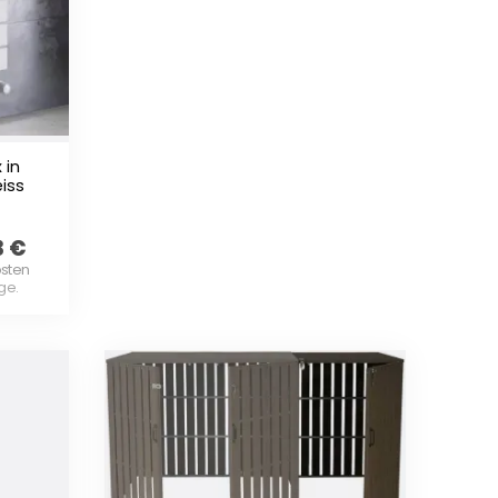
 in
iss
3
€
osten
age.