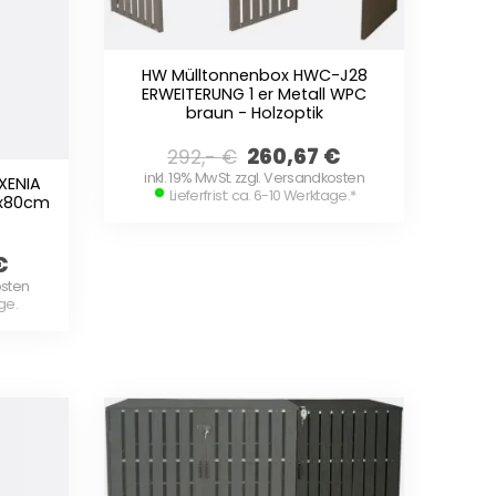
HW Mülltonnenbox HWC-J28
ERWEITERUNG 1 er Metall WPC
braun - Holzoptik
260,67
€
292,-
€
inkl. 19% MwSt. zzgl. Versandkosten
XENIA
Lieferfrist: ca. 6-10 Werktage.
*
0x80cm
€
osten
age.