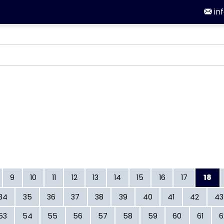
in
9
10
11
12
13
14
15
16
17
18
34
35
36
37
38
39
40
41
42
43
53
54
55
56
57
58
59
60
61
6