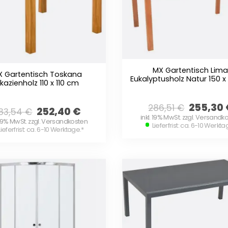
MX Gartentisch Lima
X Gartentisch Toskana
Eukalyptusholz Natur 150 
kazienholz 110 x 110 cm
255,30
286,51
€
252,40
€
83,54
€
inkl. 19% MwSt. zzgl. Versandk
. 19% MwSt. zzgl. Versandkosten
Lieferfrist: ca. 6-10 Werkta
Lieferfrist: ca. 6-10 Werktage.
*