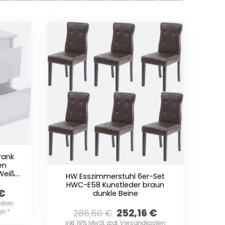
rank
en
Weiß
HW Esszimmerstuhl 6er-Set
HWC-E58 Kunstleder braun
€
dunkle Beine
osten
252,16
€
ge.
*
286,50
€
inkl. 19% MwSt. zzgl. Versandkosten