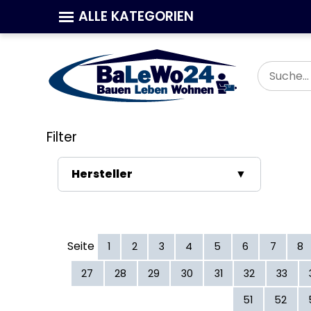
ALLE KATEGORIEN
Filter
Hersteller
▼
Afriso
ATMOS
BaLeWo24
Seite
1
2
3
4
5
6
7
8
BaLeWo24
CALEFFI
27
28
29
30
31
32
33
CIMM
De Manincor
51
52