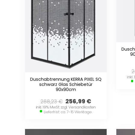
Dusch
9
2
inkl
Duschabtrennung KERRA PIXEL SQ
schwarz Glas Schiebetür
90x90cm
256,99
€
288,23
€
inkl. 19% MwSt. zzgl. Versandkosten
Lieferfrist: ca. 7-15 Werktage.