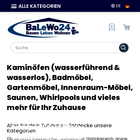
ALLE KATEGORIEN
DE
Kaminöfen (wasserführend &
wasserlos), Badmöbel,
Gartenmöbel, Innenraum-Möbel,
Saunen, Whirlpools und vieles
mehr für Ihr Zuhause
Bad & Sanitär: Stilvolle
Haus & Wohnen: Möbel und
Kaminöfen & Klimasysteme:
Ausstattung für dein
Garten & Terrasse: Ideen für
Deko für dein perfektes
Wärme und Komfort für dein
Alles für dein Zuhause – Entdecke unsere
Traumbad
deine grüne Wohlfühloase
Zuhause
Zuhause
Kategorien
Entdecke hochwertige Badmöbel,
Finde Gartenmöbel, Terrassenzubehör
Gestalte deine Wohnräume neu mit
Finde energieeffiziente Kaminöfen,
Ob stilvolles Badezimmer, gemütlicher Wohnbereich, grüne