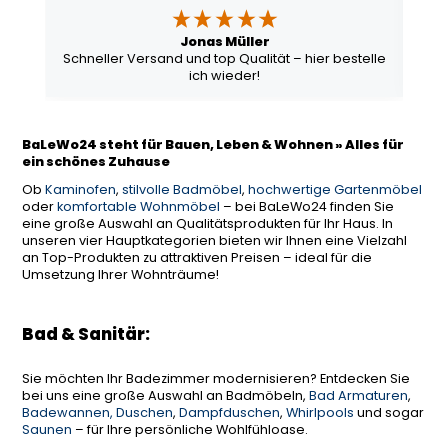
Jonas Müller
Schneller Versand und top Qualität – hier bestelle
ich wieder!
BaLeWo24 steht für Bauen, Leben & Wohnen » Alles für
ein schönes Zuhause
Ob
Kaminofen
,
stilvolle Badmöbel
,
hochwertige Gartenmöbel
oder
komfortable Wohnmöbel
– bei BaLeWo24 finden Sie
eine große Auswahl an Qualitätsprodukten für Ihr Haus. In
unseren vier Hauptkategorien bieten wir Ihnen eine Vielzahl
an Top-Produkten zu attraktiven Preisen – ideal für die
Umsetzung Ihrer Wohnträume!
Bad & Sanitär:
Sie möchten Ihr Badezimmer modernisieren? Entdecken Sie
bei uns eine große Auswahl an Badmöbeln,
Bad Armaturen
,
Badewannen, Duschen
,
Dampfduschen
,
Whirlpools
und sogar
Saunen
– für Ihre persönliche Wohlfühloase.