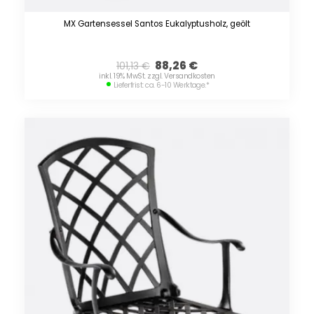
MX Gartensessel Santos Eukalyptusholz, geölt
88,26
€
101,13
€
inkl. 19% MwSt. zzgl. Versandkosten
Lieferfrist: ca. 6-10 Werktage.
*