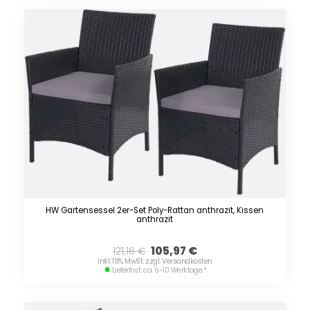
HW Gartensessel 2er-Set Poly-Rattan anthrazit, Kissen
anthrazit
105,97
€
121,16
€
inkl. 19% MwSt. zzgl. Versandkosten
Lieferfrist: ca. 6-10 Werktage.
*