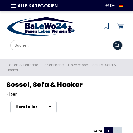
ALLE KATEGORIEN
DE
Garten & Terrasse
-
Gartenmöbel
-
Einzelmöbel
-
Sessel, Sofa &
Hocker
Sessel, Sofa & Hocker
Filter
Hersteller
▼
Heute-Wohnen
Merxx
Seite
1
2