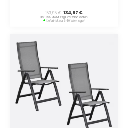
134,97
€
153,95
€
inkl. 19% MwSt. zzgl. Versandkosten
Lieferfrist: ca. 6-10 Werktage.
*