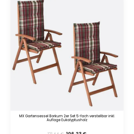
MX Gartensessel Borkum 2er Set 5-fach verstellbar inkl.
Auflage Eukalyptusholz
106,23
€
121,44
€