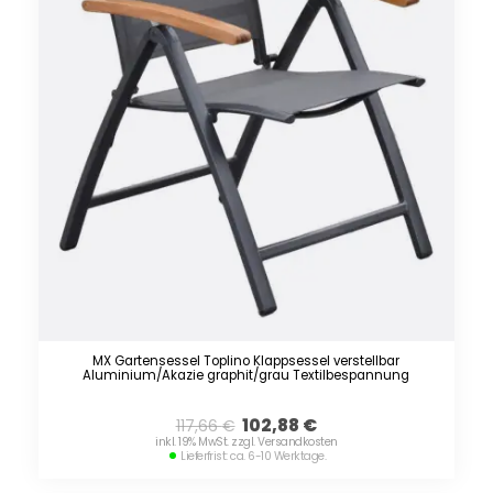
MX Gartensessel Toplino Klappsessel verstellbar
Aluminium/Akazie graphit/grau Textilbespannung
102,88
€
117,66
€
inkl. 19% MwSt. zzgl. Versandkosten
Lieferfrist: ca. 6-10 Werktage.