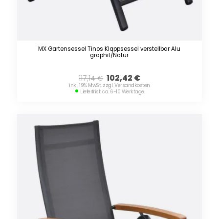
MX Gartensessel Tinos Klappsessel verstellbar Alu
graphit/Natur
102,42
€
117,14
€
inkl. 19% MwSt. zzgl. Versandkosten
Lieferfrist: ca. 6-10 Werktage.