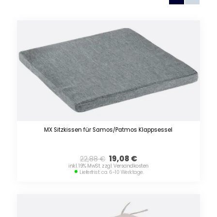
MX Sitzkissen für Samos/Patmos Klappsessel
19,08
€
22,88
€
inkl. 19% MwSt. zzgl. Versandkosten
Lieferfrist: ca. 6-10 Werktage.