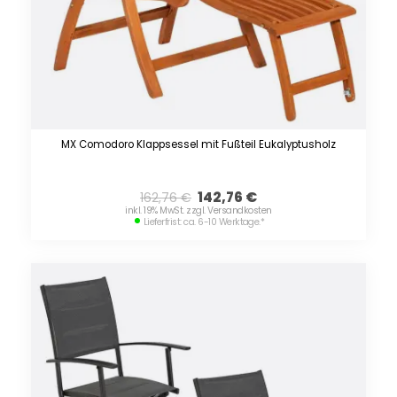
MX Comodoro Klappsessel mit Fußteil Eukalyptusholz
142,76
€
162,76
€
inkl. 19% MwSt. zzgl. Versandkosten
Lieferfrist: ca. 6-10 Werktage.
*