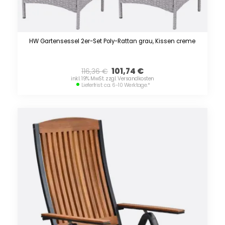
HW Gartensessel 2er-Set Poly-Rattan grau, Kissen creme
101,74
€
116,36
€
inkl. 19% MwSt. zzgl. Versandkosten
Lieferfrist: ca. 6-10 Werktage.
*