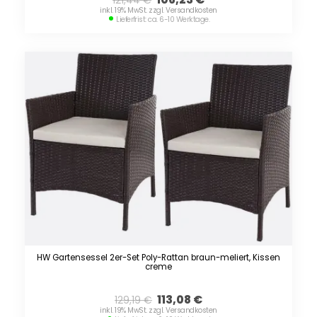
inkl. 19% MwSt. zzgl. Versandkosten
Lieferfrist: ca. 6-10 Werktage.
HW Gartensessel 2er-Set Poly-Rattan braun-meliert, Kissen
creme
113,08
€
129,19
€
inkl. 19% MwSt. zzgl. Versandkosten