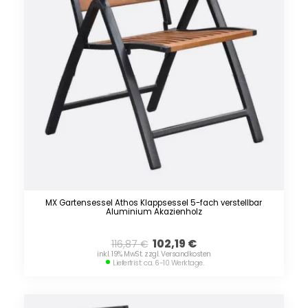
MX Gartensessel Athos Klappsessel 5-fach verstellbar
Aluminium Akazienholz
102,19
€
116,87
€
inkl. 19% MwSt. zzgl. Versandkosten
Lieferfrist: ca. 6-10 Werktage.