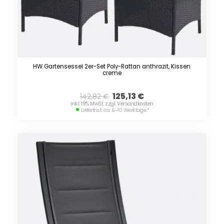
HW Gartensessel 2er-Set Poly-Rattan anthrazit, Kissen
creme
125,13
€
142,82
€
inkl. 19% MwSt. zzgl. Versandkosten
Lieferfrist: ca. 6-10 Werktage.
*