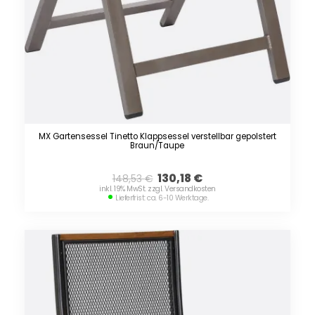
MX Gartensessel Tinetto Klappsessel verstellbar gepolstert
Braun/Taupe
130,18
€
148,53
€
inkl. 19% MwSt. zzgl. Versandkosten
Lieferfrist: ca. 6-10 Werktage.