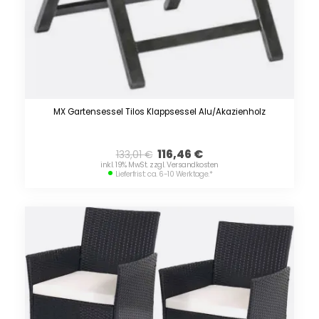
MX Gartensessel Tilos Klappsessel Alu/Akazienholz
116,46
€
133,01
€
inkl. 19% MwSt. zzgl. Versandkosten
Lieferfrist: ca. 6-10 Werktage.
*