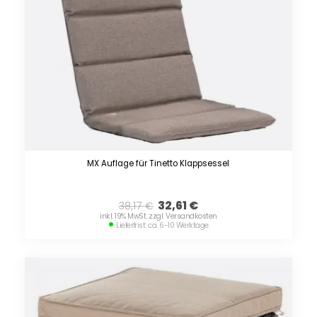
MX Auflage für Tinetto Klappsessel
32,61
€
38,17
€
inkl. 19% MwSt. zzgl. Versandkosten
Lieferfrist: ca. 6-10 Werktage.