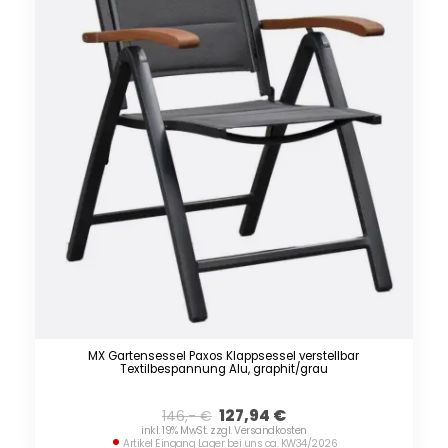
MX Gartensessel Paxos Klappsessel verstellbar
Textilbespannung Alu, graphit/grau
127,94
€
146,-
€
inkl. 19% MwSt. zzgl. Versandkosten
Artikel Eingang Lager bei uns ca. KW34/2026