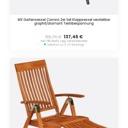
MX Gartensessel Carrara 2er Set Klappsessel verstellbar
graphit/diamant Textilbespannung
137,46
€
156,76
€
inkl. 19% MwSt. zzgl. Versandkosten
Lieferfrist: ca. 6-10 Werktage.