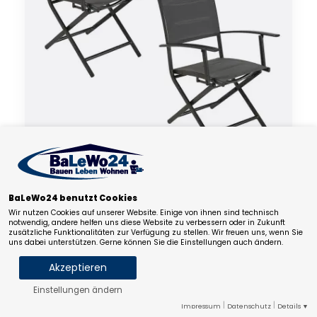
MX Gartensessel Florenz 2er Set Klappsessel gepolstert
Graphit/grau Aluminium
BaLeWo24 benutzt Cookies
Wir nutzen Cookies auf unserer Website. Einige von ihnen sind technisch
143,96
€
164,11
€
notwendig, andere helfen uns diese Website zu verbessern oder in Zukunft
inkl. 19% MwSt. zzgl. Versandkosten
zusätzliche Funktionalitäten zur Verfügung zu stellen. Wir freuen uns, wenn Sie
Lieferfrist: ca. 6-10 Werktage.
uns dabei unterstützen. Gerne können Sie die Einstellungen auch ändern.
Akzeptieren
Einstellungen ändern
Notwendige Cookies
Statistik
Marketing
|
|
Impressum
Datenschutz
Details ▼