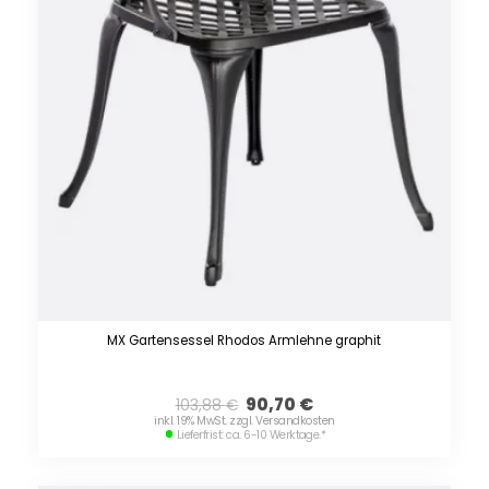
MX Gartensessel Rhodos Armlehne graphit
90,70
€
103,88
€
inkl. 19% MwSt. zzgl. Versandkosten
Lieferfrist: ca. 6-10 Werktage.
*