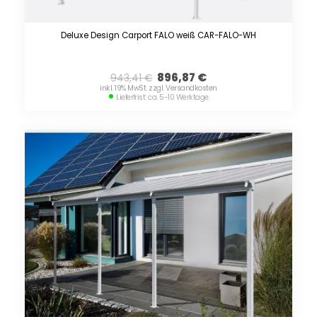
Deluxe Design Carport FALO weiß CAR-FALO-WH
896,87
€
943,41
€
inkl. 19% MwSt. zzgl. Versandkosten
Lieferfrist: ca. 5-10 Werktage.