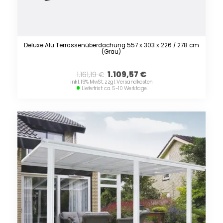
Deluxe Alu Terrassenüberdachung 557 x 303 x 226 / 278 cm
(Grau)
1.109,57
€
1.161,19
€
inkl. 19% MwSt. zzgl. Versandkosten
Lieferfrist: ca. 5-10 Werktage.