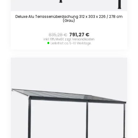
Deluxe Alu Terrassenüberdachung 312 x 303 x 226 / 278 cm
(Grau)
791,27
€
835,28
€
inkl. 19% MwSt. zzgl. Versandkosten
Lieferfrist: ca. 5-10 Werktage.