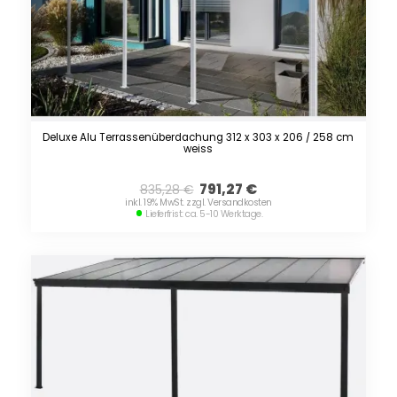
Deluxe Alu Terrassenüberdachung 312 x 303 x 206 / 258 cm
weiss
791,27
€
835,28
€
inkl. 19% MwSt. zzgl. Versandkosten
Lieferfrist: ca. 5-10 Werktage.