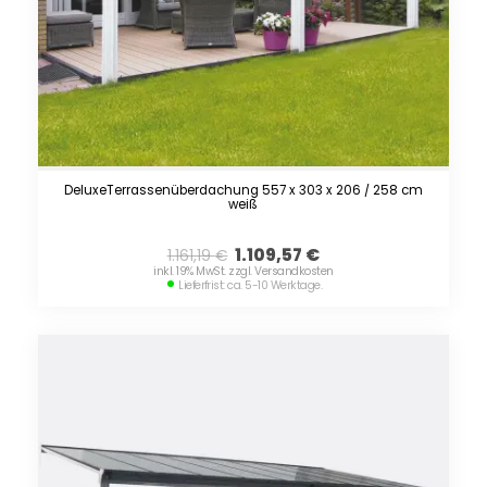
DeluxeTerrassenüberdachung 557 x 303 x 206 / 258 cm
weiß
1.109,57
€
1.161,19
€
inkl. 19% MwSt. zzgl. Versandkosten
Lieferfrist: ca. 5-10 Werktage.