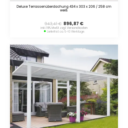
Deluxe Terrassenüberdachung 434 x 303 x 206 / 258 cm
weiß
896,87
€
943,41
€
inkl. 19% MwSt. zzgl. Versandkosten
Lieferfrist: ca. 5-10 Werktage.