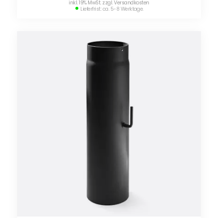
inkl. 19% MwSt. zzgl. Versandkosten
Lieferfrist: ca. 5-8 Werktage.