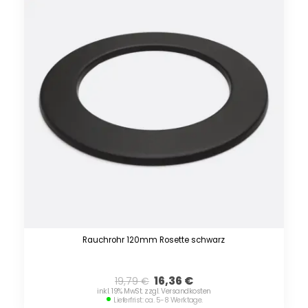
Rauchrohr 120mm Rosette schwarz
16,36
€
19,79
€
inkl. 19% MwSt. zzgl. Versandkosten
Lieferfrist: ca. 5-8 Werktage.