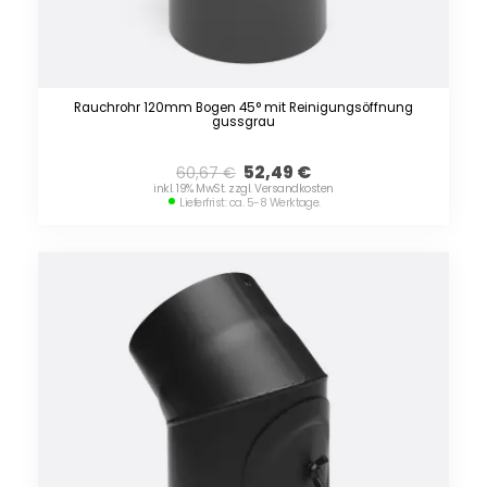
Rauchrohr 120mm Bogen 45° mit Reinigungsöffnung
gussgrau
52,49
€
60,67
€
inkl. 19% MwSt. zzgl. Versandkosten
Lieferfrist: ca. 5-8 Werktage.