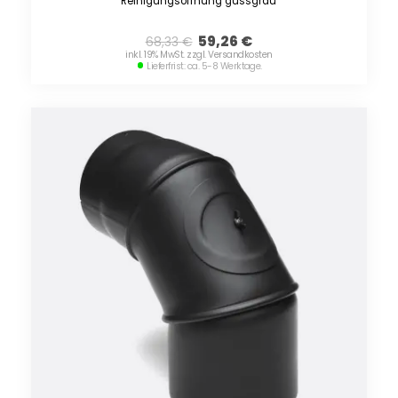
Reinigungsöffnung gussgrau
59,26
€
68,33
€
inkl. 19% MwSt. zzgl. Versandkosten
Lieferfrist: ca. 5-8 Werktage.