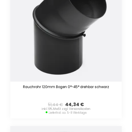
Rauchrohr 120mm Bogen 0°-45° drehbar schwarz
44,34
€
51,44
€
inkl. 19% MwSt. zzgl. Versandkosten
Lieferfrist: ca. 5-8 Werktage.