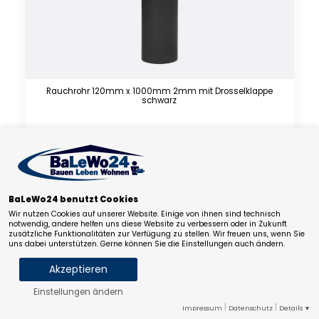
Rauchrohr 120mm x 1000mm 2mm mit Drosselklappe
schwarz
82,33
€
94,42
€
inkl. 19% MwSt. zzgl. Versandkosten
Lieferfrist: ca. 5-8 Werktage.
BaLeWo24 benutzt Cookies
Wir nutzen Cookies auf unserer Website. Einige von ihnen sind technisch
notwendig, andere helfen uns diese Website zu verbessern oder in Zukunft
zusätzliche Funktionalitäten zur Verfügung zu stellen. Wir freuen uns, wenn Sie
uns dabei unterstützen. Gerne können Sie die Einstellungen auch ändern.
Akzeptieren
Einstellungen ändern
Notwendige Cookies
Statistik
Marketing
|
|
Impressum
Datenschutz
Details ▼