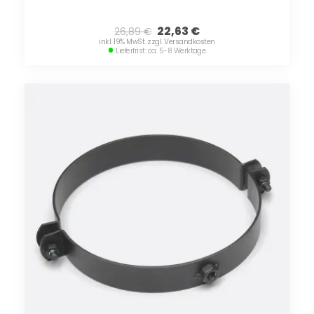
22,63
€
26,89
€
inkl. 19% MwSt. zzgl. Versandkosten
Lieferfrist: ca. 5-8 Werktage.