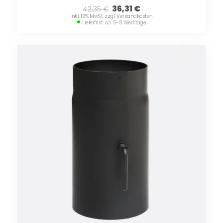
36,31
€
42,35
€
inkl. 19% MwSt. zzgl. Versandkosten
Lieferfrist: ca. 5-8 Werktage.