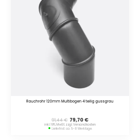
Rauchrohr 120mm Multibogen 4 teilig gussgrau
79,70
€
91,44
€
inkl. 19% MwSt. zzgl. Versandkosten
Lieferfrist: ca. 5-8 Werktage.