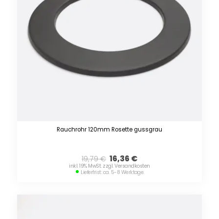
Rauchrohr 120mm Rosette gussgrau
16,36
€
19,79
€
inkl. 19% MwSt. zzgl. Versandkosten
Lieferfrist: ca. 5-8 Werktage.