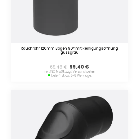
Rauchrohr 120mm Bogen 90° mit Reinigungsöffnung
gussgrau
59,40
€
68,48
€
inkl. 19% MwSt. zzgl. Versandkosten
Lieferfrist: ca. 5-8 Werktage.