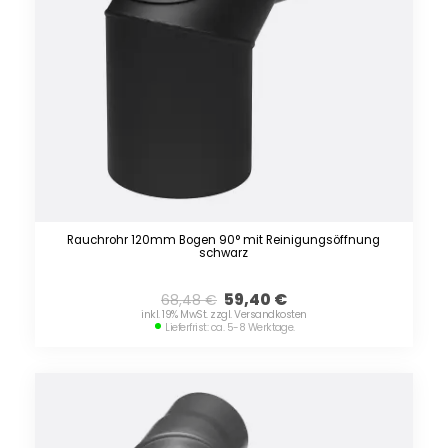
Rauchrohr 120mm Bogen 90° mit Reinigungsöffnung
schwarz
59,40
€
68,48
€
inkl. 19% MwSt. zzgl. Versandkosten
Lieferfrist: ca. 5-8 Werktage.