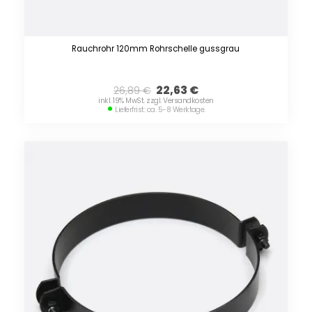
Rauchrohr 120mm Rohrschelle gussgrau
22,63
€
26,89
€
inkl. 19% MwSt. zzgl. Versandkosten
Lieferfrist: ca. 5-8 Werktage.