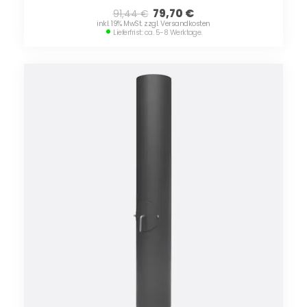
79,70
€
91,44
€
inkl. 19% MwSt. zzgl. Versandkosten
Lieferfrist: ca. 5-8 Werktage.