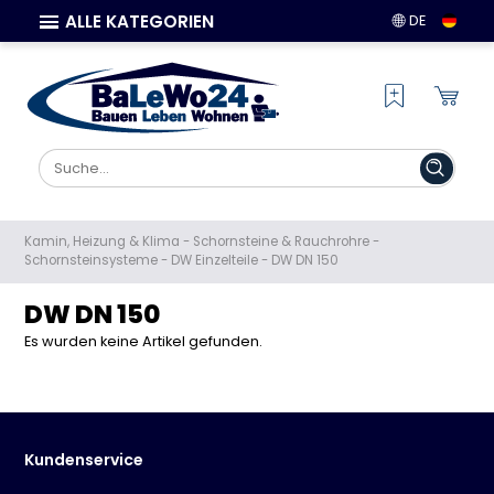
ALLE KATEGORIEN
DE
Kamin, Heizung & Klima
-
Schornsteine & Rauchrohre
-
Schornsteinsysteme
-
DW Einzelteile
-
DW DN 150
DW DN 150
Es wurden keine Artikel gefunden.
Kundenservice