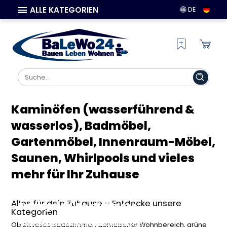
ALLE KATEGORIEN
DE
Kaminöfen (wasserführend &
wasserlos), Badmöbel,
Gartenmöbel, Innenraum-Möbel,
Saunen, Whirlpools und vieles
mehr für Ihr Zuhause
Bad & Sanitär: Stilvolle
Haus & Wohnen: Möbel und
Kaminöfen & Klimasysteme:
Ausstattung für dein
Garten & Terrasse: Ideen für
Deko für dein perfektes
Wärme und Komfort für dein
Alles für dein Zuhause – Entdecke unsere
Traumbad
deine grüne Wohlfühloase
Zuhause
Zuhause
Kategorien
Entdecke hochwertige Badmöbel,
Finde Gartenmöbel, Terrassenzubehör
Gestalte deine Wohnräume neu mit
Finde energieeffiziente Kaminöfen,
Ob stilvolles Badezimmer, gemütlicher Wohnbereich, grüne