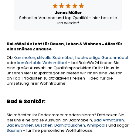
Jonas Müller
Schneller Versand und top Qualität – hier bestelle
ich wieder!
BaLeWo24 steht für Bauen, Leben & Wohnen » Alles für
ein schönes Zuhause
Ob
Kaminofen
,
stilvolle Badmöbel
,
hochwertige Gartenmöbel
oder
komfortable Wohnmöbel
– bei BaLeWo24 finden Sie
eine große Auswahl an Qualitätsprodukten für Ihr Haus. In
unseren vier Hauptkategorien bieten wir Ihnen eine Vielzahl
an Top-Produkten zu attraktiven Preisen – ideal für die
Umsetzung Ihrer Wohnträume!
Bad & Sanitär:
Sie möchten Ihr Badezimmer modernisieren? Entdecken Sie
bei uns eine große Auswahl an Badmöbeln,
Bad Armaturen
,
Badewannen, Duschen
,
Dampfduschen
,
Whirlpools
und sogar
Saunen
– für Ihre persönliche Wohlfühloase.