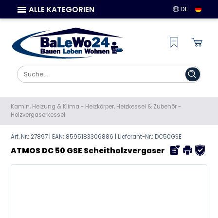
ALLE KATEGORIEN
DE
Kamin, Heizung & Klima
-
Heizkörper, Heizkessel & Zubehör
-
Holzvergaserkessel
Art. Nr.: 27897 | EAN:
8595183306886
| Lieferant-Nr.: DC50GSE
ATMOS DC 50 GSE Scheitholzvergaser