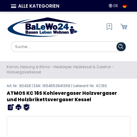
ALLE KATEGORIEN
DE
Kamin, Heizung & Klima
-
Heizkörper, Heizkessel & Zubehör
-
Holzvergaserkessel
Art. Nr.: 80428 | EAN:
1654653841368
| Lieferant-Nr.: KC16S
ATMOS KC 16S Kohlevergaser Holzvergaser
und Holzbrikettsvergaser Kessel