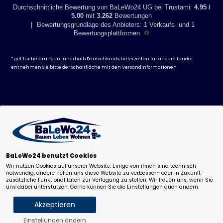
Durchschnittliche Bewertung von BaLeWo24 UG bei Trustami:
4.95 /
Die
KERRA Nora 157x74 cm
kombiniert stilvolle Ästhetik mit
5.00
mit
3.262
Bewertungen
Funktionalität und Komfort. Ihre
moderne Form, hochwertige
|
Bewertungsgrundlage des Anbieters: 1 Verkaufs- und 1
Verarbeitung und optimale Liegeposition
machen sie zur
Bewertungsplattformen
idealen Wahl für alle, die sich eine luxuriöse
frei stehende
Badewanne
wünschen.
* gilt für Lieferungen innerhalb Deutschlands, Lieferzeiten für andere Länder
Gönnen Sie sich pure Entspannung –
bestellen Sie jetzt die
entnehmen Sie bitte der Schaltfläche mit den
Versandinformationen
KERRA Nora und verwandeln Sie Ihr Badezimmer in eine
private Wellness-Oase!
Technische Daten
Breite: 74 cm
Länge: 157 cm
Höhe: 61 cm
BaLeWo24 benutzt Cookies
797,72
€
841,88
€
Wir nutzen Cookies auf unserer Website. Einige von ihnen sind technisch
-
+
Füllmengen: ca. 328 Liter
notwendig, andere helfen uns diese Website zu verbessern oder in Zukunft
inkl 19% MwSt. zzgl.
Versand
.
zusätzliche Funktionalitäten zur Verfügung zu stellen. Wir freuen uns, wenn Sie
Deutschlandweit versandkostenfrei!
uns dabei unterstützen. Gerne können Sie die Einstellungen auch ändern.
Lieferfrist: ca. 7-15 Werktage.
Akzeptieren
Einstellungen ändern
in den Warenkorb