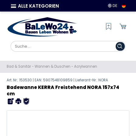
ALLE KATEGORIEN
DE
Bad & Sanitär
-
Wannen & Duschen
-
Acrylwannen
Art. Nr.: 153530 | EAN:
5907548109859
| Lieferant-Nr.: NORA
Badewanne KERRA Freistehend NORA 157x74
cm