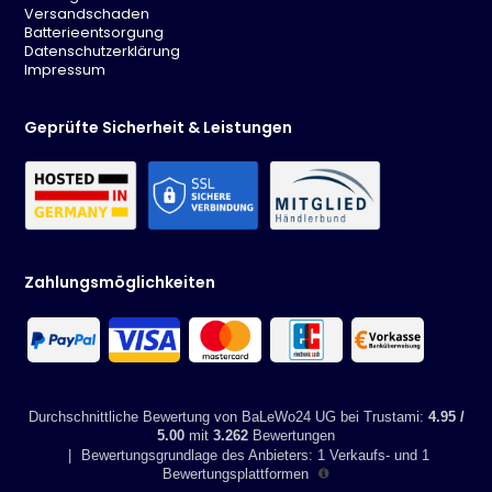
Versandschaden
inkl. zusätzlicher Innenschublabe
Batterieentsorgung
Schubladen mit SoftClose Funktion
Datenschutzerklärung
Spiegelschrank mit LED-Beleuchtung (1 x 6 W)
Impressum
Energiekennung: Dieser Spiegelschrank enthält eingebaute LED-
Lampen der Energieeffizienzklasse A. Die Lampen können in der
Leuchte nicht ausgetauscht werden.
Geprüfte Sicherheit & Leistungen
mit Touchsensor
ohne Seitenschrank und ohne Armaturen
Abmessungen Unterschrank: 60x45x48 cm
Abmessungen Spiegelschrank: 46x72x14 cm
Zahlungsmöglichkeiten
Durchschnittliche Bewertung von BaLeWo24 UG bei Trustami:
4.95 /
5.00
mit
3.262
Bewertungen
|
Bewertungsgrundlage des Anbieters: 1 Verkaufs- und 1
Bewertungsplattformen