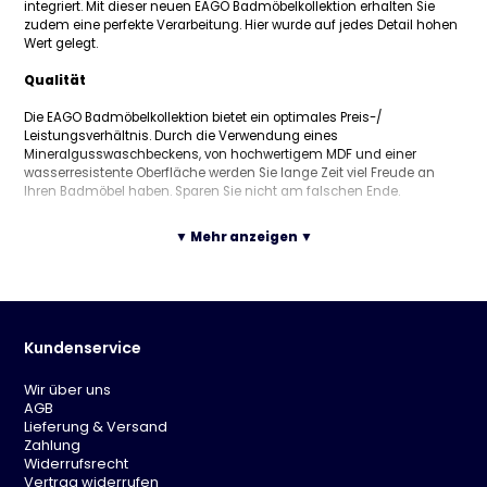
integriert. Mit dieser neuen EAGO Badmöbelkollektion erhalten Sie
zudem eine perfekte Verarbeitung. Hier wurde auf jedes Detail hohen
Wert gelegt.
Qualität
Die EAGO Badmöbelkollektion bietet ein optimales Preis-/
Leistungsverhältnis. Durch die Verwendung eines
Mineralgusswaschbeckens, von hochwertigem MDF und einer
wasserresistente Oberfläche werden Sie lange Zeit viel Freude an
Ihren Badmöbel haben. Sparen Sie nicht am falschen Ende.
Die Oberfläche besteht aus einer Acryllaminierung, die anschließend
▼ Mehr anzeigen ▼
mit einer 1.2mm dicken, kratzfesten Schutzschicht überzogen wird.
Die Produktion erfolgt auf extra dafür in Deutschland angefertigten
Präzisionsmaschinen. Das Ergebnis ist eine optimale Oberfläche, ins
besondere an den Kanten. Unsere Schubladen sind mit hochwertige
SoftClose-Einzügen ausgestattet.
Kundenservice
Technische Daten
Wir über uns
AGB
Badmöbelset mit Mineralgusswaschbecken
Lieferung & Versand
komplett gefertigt aus hochwertigem MDF
Zahlung
hochwertige, versiegelte Acryloberfläche
Widerrufsrecht
wasserresistent und leicht zu reinigen
Vertrag widerrufen
inkl. Unterschrank mit einer großen Schublade