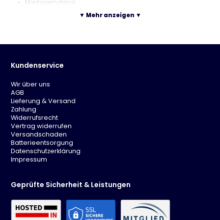
Montagematerial
▼ Mehr anzeigen ▼
Lieferumpfang:
4 x Esszimmerstuhl
Montagematerial
Paketmaße: (L x B x H)
Kundenservice
Paket 1:
73 x 50 x 50
Wir über uns
Technische Daten
AGB
Lieferung & Versand
Zahlung
Hellgrau
Widerrufsrecht
Elegantes Design
Vertrag widerrufen
Auch im Esszimmerbereich einsetzbar
Versandschaden
Einfache Montage
Batterieentsorgung
Um 360° drehbar
Datenschutzerklärung
Impressum
Geprüfte Sicherheit & Leistungen