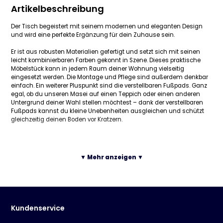
Artikelbeschreibung
Der Tisch begeistert mit seinem modernen und eleganten Design
und wird eine perfekte Ergänzung für dein Zuhause sein.
Er ist aus robusten Materialien gefertigt und setzt sich mit seinen
leicht kombinierbaren Farben gekonnt in Szene. Dieses praktische
Möbelstück kann in jedem Raum deiner Wohnung vielseitig
eingesetzt werden. Die Montage und Pflege sind außerdem denkbar
einfach. Ein weiterer Pluspunkt sind die verstellbaren Fußpads. Ganz
egal, ob du unseren Masei auf einen Teppich oder einen anderen
Untergrund deiner Wahl stellen möchtest – dank der verstellbaren
Fußpads kannst du kleine Unebenheiten ausgleichen und schützt
gleichzeitig deinen Boden vor Kratzern.
Rundum robust
▼ Mehr anzeigen ▼
Verstellbare Fußpads, zum Ausgleich von kleinen Unebenheiten
Matt Gold
Glas
Metall
Kundenservice
Lieferumpfang:
Beistelltisch mit Glasoberfläche