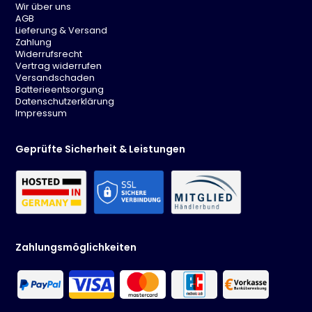
Wir über uns
Montagezubehör
AGB
Paketmaße: 51 x 51 x 6 cm
Lieferung & Versand
Paketgewicht: 5,2 kg.
Zahlung
Widerrufsrecht
Technische Daten
Vertrag widerrufen
Versandschaden
Batterieentsorgung
Maße (L x B x H):
50 x 50 x 55 cm
Datenschutzerklärung
Stärke Tischplatte:
6 mm
Impressum
Durchmesser Tischplatte:
50 cm
Max. statische
Belastbarkeit:
40 kg
Geprüfte Sicherheit & Leistungen
Zahlungsmöglichkeiten