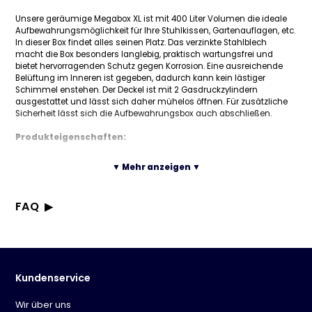
Unsere geräumige Megabox XL ist mit 400 Liter Volumen die ideale
Aufbewahrungsmöglichkeit für Ihre Stuhlkissen, Gartenauflagen, etc.
In dieser Box findet alles seinen Platz. Das verzinkte Stahlblech
macht die Box besonders langlebig, praktisch wartungsfrei und
bietet hervorragenden Schutz gegen Korrosion. Eine ausreichende
Belüftung im Inneren ist gegeben, dadurch kann kein lästiger
Schimmel enstehen. Der Deckel ist mit 2 Gasdruckzylindern
ausgestattet und lässt sich daher mühelos öffnen. Für zusätzliche
Sicherheit lässt sich die Aufbewahrungsbox auch abschließen.
Produkteigenschaften:
- Farbe: anthrazit
▼ Mehr anzeigen ▼
- wetterfest
- leicht zu öffnender Deckel
- abschließbar (inkl. Schlüssel)
FAQ
- Bodenplatte aus Metall
Was ist die Deluxe Auflagen Kissenbox Megabox XL 400L?
Technische Daten:
Eine geräumige Aufbewahrungsbox mit 400 Liter Volumen, ideal
Welches Volumen hat die Aufbewahrungsbox?
für Stuhlkissen, Gartenauflagen und andere Utensilien in Haus
- Material: Stahlblech verzinkt
Die Box hat ein Nutzvolumen von 400 Litern.
Aus welchem Material ist die Box gefertigt?
und Garten.
- Wandstärke: ca 0,5 mm
Die Box ist aus verzinktem Stahlblech gefertigt.
Was sind die Vorteile des Materials?
Kundenservice
- Nutzungsinhalt: ca. 400 l
Das Material ist besonders langlebig, praktisch wartungsfrei und
- Maße: (LxBxH): 124 cm x 53 cm x 60 cm
Welche Farbe hat die Box?
bietet hervorragenden Schutz gegen Korrosion.
- Gewicht: 18 kg
Die Box hat die Farbe Anthrazit.
Wir über uns
Ist die Box wetterfest?