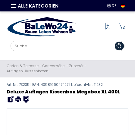
ALLE KATEGORIEN
DE
Garten & Terrasse
-
Gartenmöbel
-
Zubehör
-
Auflagen-/Kissenboxen
Art. Nr.: 73235 | EAN:
4058166047427
| Lieferant-Nr.: 11232
Deluxe Auflagen Kissenbox Megabox XL 400L