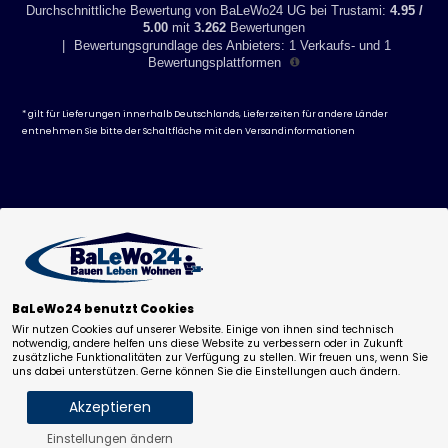
Durchschnittliche Bewertung von BaLeWo24 UG bei Trustami:
4.95 /
5.00
mit
3.262
Bewertungen
|
Bewertungsgrundlage des Anbieters: 1 Verkaufs- und 1
Bewertungsplattformen
* gilt für Lieferungen innerhalb Deutschlands, Lieferzeiten für andere Länder
entnehmen Sie bitte der Schaltfläche mit den
Versandinformationen
199,31
€
BaLeWo24 benutzt Cookies
229,09
€
-
+
inkl 19% MwSt. zzgl.
Versand
.
Wir nutzen Cookies auf unserer Website. Einige von ihnen sind technisch
notwendig, andere helfen uns diese Website zu verbessern oder in Zukunft
Deutschlandweit versandkostenfrei!
zusätzliche Funktionalitäten zur Verfügung zu stellen. Wir freuen uns, wenn Sie
uns dabei unterstützen. Gerne können Sie die Einstellungen auch ändern.
Artikel Eingang Lager bei uns ca. KW39/2026
Vorbestellung! Zuzüglich Versandzeiten.
Akzeptieren
Einstellungen ändern
in den Warenkorb