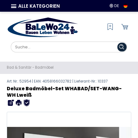
ALLE KATEGORIEN
DE
Bad & Sanitär
-
Badmöbel
Art. Nr.: 52954 | EAN:
4058166032782
| Lieferant-Nr.: 10337
Deluxe Badmöbel-Set WHABAD/SET-WANG-
WH Lweiß