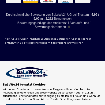
- LED Lampe 4 Stück
- Waschbecken 1 Stück (ohne Armatur und Abfluss)
Durchschnittliche Bewertung von BaLeWo24 UG bei Trustami:
4.95 /
Bitte beachten Sie: Die Badmöbel werden in 4 Kartons versendet. Trotz
5.00
mit
3.262
Bewertungen
kompletter Übergabe an das Versandunternehmen können die
|
Bewertungsgrundlage des Anbieters: 1 Verkaufs- und 1
Packstücke nacheinander auf mehrere Tage verteilt bei Ihnen
Bewertungsplattformen
eintreffen.
* gilt für Lieferungen innerhalb Deutschlands, Lieferzeiten für andere Länder
entnehmen Sie bitte der Schaltfläche mit den
Versandinformationen
BaLeWo24 benutzt Cookies
294,50
€
334,38
€
Wir nutzen Cookies auf unserer Website. Einige von ihnen sind technisch
-
+
notwendig, andere helfen uns diese Website zu verbessern oder in Zukunft
inkl 19% MwSt. zzgl.
Versand
.
zusätzliche Funktionalitäten zur Verfügung zu stellen. Wir freuen uns, wenn Sie
Deutschlandweit versandkostenfrei!
uns dabei unterstützen. Gerne können Sie die Einstellungen auch ändern.