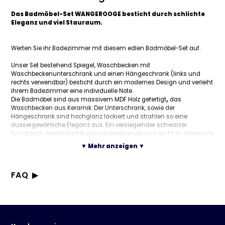
Das Badmöbel-Set WANGEROOGE besticht durch schlichte
Eleganz und viel Stauraum.
Werten Sie ihr Badezimmer mit diesem edlen Badmöbel-Set auf.
Unser Set bestehend Spiegel, Waschbecken mit
Waschbeckenunterschrank und einen Hängeschrank (links und
rechts verwendbar) besticht durch ein modernes Design und verleiht
ihrem Badezimmer eine individuelle Note.
Die Badmöbel sind aus massivem MDF Holz gefertigt
,
das
Waschbecken aus Keramik. Der Unterschrank, sowie der
Hängeschrank sind
hochglanz lackiert
und strahlen so eine
aussergewöhliche Eleganz aus.
Ein versiegelnder schwarzer
Schutzlack gewährleistet wasserabweisende und leicht zu pflegende
Oberflächen. Die LED Beleuchtung in dem Hängeschrank sorgt für ein
▼ Mehr anzeigen ▼
Stimmungsvolles Ambiente und einen modernen Look.
Damit alle Utensilien einen fe
sten Platz in ihrem Badezimmer
FAQ
bekommen, bietet unser Badmöbel-Set Wangerooge ausreichend
Stauraum für eine perfekte Organisation.
Welche Artikel sind im Lieferumfang des Badmöbel-Sets
Zugunsten eines individuellem Ordnungsystems, finden sie in dem
WANGEROOGE enthalten?
Hängeschrank 3 separate Fächer, im Waschbeckenunterschrank
Der Lieferumfang umfasst: 1 Spiegel, 1 Unterschrank, 1
eine Klappe hinter der noch mehr Stauraum zu ihrer Verfügung
Welche Maße hat der Unterschrank?
Hängeschrank, 4 LED Lampen und 1 Waschbecken (ohne Armatur
vorhanden ist. Ausserdem finden sie vor dem großen Spiegel eine
Der Unterschrank hat folgende Maße: Höhe 35 cm, Breite 61 cm,
Welche Maße hat das Waschbecken?