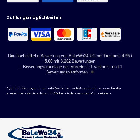
Lieferumfang:
- 1x Carport komplett inkl. Montagematerial
Zahlungsmöglichkeiten
Technische Daten
- Material Pfosten: pulverbeschichtetes Aluminium
- Material Doppelstegplatten: Polycarbonat mit UV-Schutzschicht -
Verbindungselemente: Verzinkter Stahl
Durchschnittliche Bewertung von BaLeWo24 UG bei Trustami:
4.95 /
- korrosionsbeständig und langlebig
5.00
mit
3.262
Bewertungen
- 100% UV-beständig
|
Bewertungsgrundlage des Anbieters: 1 Verkaufs- und 1
- leichte Reinigung
Bewertungsplattformen
- Farbe: anthrazit
- Farbe Doppelstegplatten: grau eingefärbt
* gilt für Lieferungen innerhalb Deutschlands, Lieferzeiten für andere Länder
Maße: Breite x Tiefe x Höhe: 505 x 300 x 224 / 237 cm
entnehmen Sie bitte der Schaltfläche mit den
Versandinformationen
Paketmaße: 304 x 79 x 24 cm
Bruttogewicht: 85 kg
Nettogewicht: 75 kg