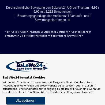
auch kleinere Unregelmäßigkeiten ausgeglichen werden
Durchschnittliche Bewertung von BaLeWo24 UG bei Trustami:
4.95 /
- lichtes Maß in der Breite: 135 cm bis 140 cm
5.00
mit
3.262
Bewertungen
|
Bewertungsgrundlage des Anbieters: 1 Verkaufs- und 1
- Abmaße: 135 x 195 x 0,6 cm
Bewertungsplattformen
- pflegeleichte Oberfläche
* gilt für Lieferungen innerhalb Deutschlands, Lieferzeiten für andere Länder
entnehmen Sie bitte der Schaltfläche mit den
Versandinformationen
BaLeWo24 benutzt Cookies
329,60
€
362,58
€
Wir nutzen Cookies auf unserer Website. Einige von ihnen sind technisch
-
+
notwendig, andere helfen uns diese Website zu verbessern oder in Zukunft
inkl 19% MwSt. zzgl.
Versand
.
zusätzliche Funktionalitäten zur Verfügung zu stellen. Wir freuen uns, wenn Sie
Deutschlandweit versandkostenfrei!
uns dabei unterstützen. Gerne können Sie die Einstellungen auch ändern.
Lieferfrist: ca. 5-20 Werktage.
Akzeptieren