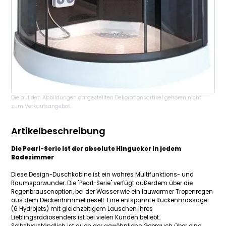
Die auf den Abbildungen dargestellten Dekorationsartikel gehören nicht
zum Verkaufsangebot.
Artikelbeschreibung
Die Pearl-Serie ist der absolute Hingucker in jedem
Badezimmer
Diese Design-Duschkabine ist ein wahres Multifunktions- und
Raumsparwunder. Die "Pearl-Serie" verfügt außerdem über die
Regenbrausenoption, bei der Wasser wie ein lauwarmer Tropenregen
aus dem Deckenhimmel rieselt. Eine entspannte Rückenmassage
(6 Hydrojets) mit gleichzeitigem Lauschen Ihres
Lieblingsradiosenders ist bei vielen Kunden beliebt.
Selbstverständlich ist auch der gewöhnliche Gebrauch über eine