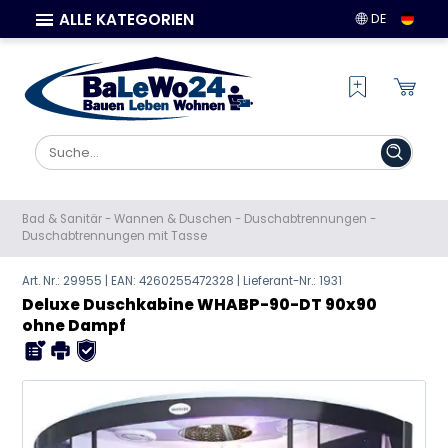
ALLE KATEGORIEN
DE
Bad & Sanitär
-
Wannen & Duschen
-
Duschabtrennungen
-
Duschabtrennungen mit Tasse
Art. Nr.: 29955 | EAN:
4260255472328
| Lieferant-Nr.: 1931
Deluxe Duschkabine WHABP-90-DT 90x90
ohne Dampf