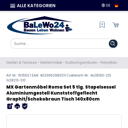
ALLE KATEGORIEN
DE
Garten & Terrasse
-
Gartenmöbel
-
Esstischgarnituren
-
Polyrattan
Art. Nr.: 151550 | EAN:
4033662983011
| Lieferant-Nr.: 4x28190-210
1x28213-210
MX Gartenmöbel Roma Set 5 tlg. Stapelsessel
Aluminiumgestell Kunststoffgeflecht
Graphit/Schokobraun Tisch 140x80cm