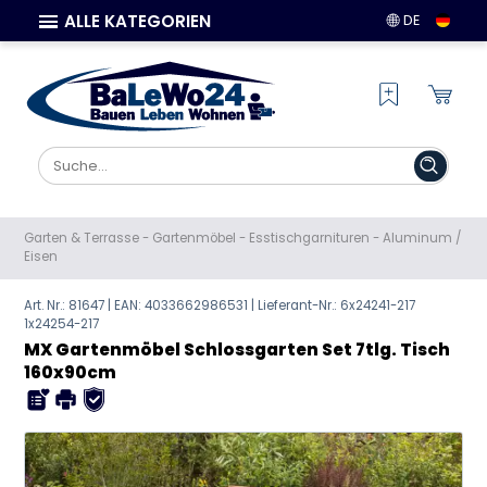
ALLE KATEGORIEN
DE
Garten & Terrasse
-
Gartenmöbel
-
Esstischgarnituren
-
Aluminum /
Eisen
Art. Nr.: 81647 | EAN:
4033662986531
| Lieferant-Nr.: 6x24241-217
1x24254-217
MX Gartenmöbel Schlossgarten Set 7tlg. Tisch
160x90cm