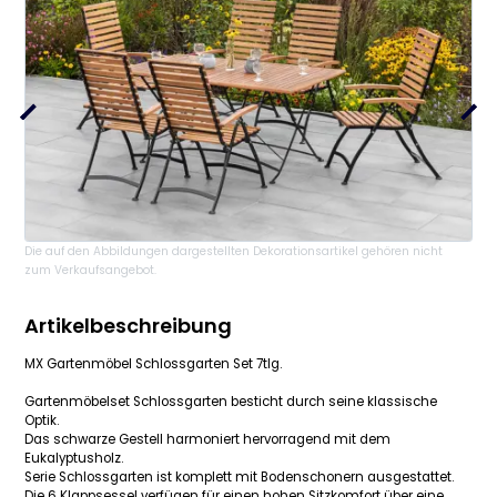
Die auf den Abbildungen dargestellten Dekorationsartikel gehören nicht
zum Verkaufsangebot.
Artikelbeschreibung
MX Gartenmöbel Schlossgarten Set 7tlg.
Gartenmöbelset Schlossgarten besticht durch seine klassische
Optik.
Das schwarze Gestell harmoniert hervorragend mit dem
Eukalyptusholz.
Serie Schlossgarten ist komplett mit Bodenschonern ausgestattet.
Die 6 Klappsessel verfügen für einen hohen Sitzkomfort über eine