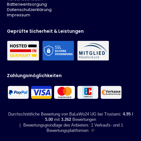
ausgestattet.
Das Set besticht durch seine klassische Optik.
Batterieentsorgung
Diese FAQ wurden automatisch erstellt. Bitte prüfen Sie wichtige Angaben
Artikelmaße Tisch:
Datenschutzerklärung
eigenständig.
Breite. 160 cm
Impressum
Tiefe: 90 cm
Höhe: 74 cm
Geprüfte Sicherheit & Leistungen
Zahlungsmöglichkeiten
Durchschnittliche Bewertung von BaLeWo24 UG bei Trustami:
4.95 /
5.00
mit
3.262
Bewertungen
|
Bewertungsgrundlage des Anbieters: 1 Verkaufs- und 1
Bewertungsplattformen