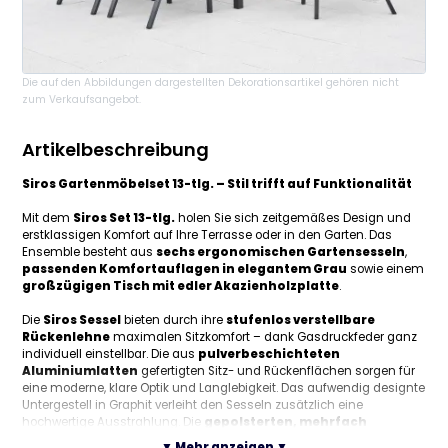
Die auf den Abbildungen dargestellten Dekorationsartikel gehören nicht
zum Verkaufsangebot.
Artikelbeschreibung
Siros Gartenmöbelset 13-tlg. – Stil trifft auf Funktionalität
Mit dem
Siros Set 13-tlg.
holen Sie sich zeitgemäßes Design und
erstklassigen Komfort auf Ihre Terrasse oder in den Garten. Das
Ensemble besteht aus
sechs ergonomischen Gartensesseln
,
passenden Komfortauflagen in elegantem Grau
sowie einem
großzügigen Tisch mit edler Akazienholzplatte
.
Die
Siros Sessel
bieten durch ihre
stufenlos verstellbare
Rückenlehne
maximalen Sitzkomfort – dank Gasdruckfeder ganz
individuell einstellbar. Die aus
pulverbeschichteten
Aluminiumlatten
gefertigten Sitz- und Rückenflächen sorgen für
eine moderne, klare Optik und Langlebigkeit. Das aufwendig designte
Untergestell in Graphit verleiht den Sesseln zusätzlich eine
hochwertige Ausstrahlung. Die
gepolsterten, mehrfach
abgesteppten Auflagen
in uni Grau bieten nicht nur ein
▼ Mehr anzeigen ▼