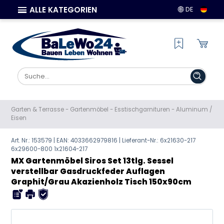
ALLE KATEGORIEN
DE
Garten & Terrasse
-
Gartenmöbel
-
Esstischgarnituren
-
Aluminum /
Eisen
Art. Nr.: 153579 | EAN:
4033662979816
| Lieferant-Nr.: 6x21630-217
6x29600-800 1x21604-217
MX Gartenmöbel Siros Set 13tlg. Sessel
verstellbar Gasdruckfeder Auflagen
Graphit/Grau Akazienholz Tisch 150x90cm