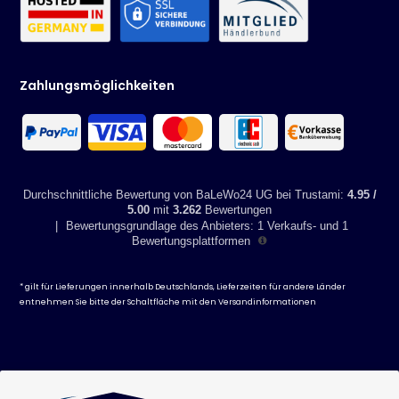
Maße in cm (TxBxH):
Sessel (cm): 77 x 57,5 x 111
Rückenhöhe (cm): 71
Zahlungsmöglichkeiten
Sitzhöhe (cm): 42
Sitztiefe (cm): 49
Sitzbreite (cm): 40.5
Durchschnittliche Bewertung von BaLeWo24 UG bei Trustami:
4.95 /
Auflagen (cm): 122x50x4
5.00
mit
3.262
Bewertungen
|
Bewertungsgrundlage des Anbieters: 1 Verkaufs- und 1
Tisch (cm): 150 x 90 x 75
Bewertungsplattformen
* gilt für Lieferungen innerhalb Deutschlands, Lieferzeiten für andere Länder
entnehmen Sie bitte der Schaltfläche mit den
Versandinformationen