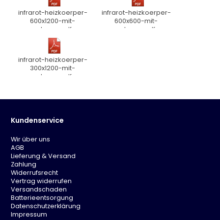
41000
infrarot-heizkoerper-
infrarot-heizkoerper-
600x1200-mit-
600x600-mit-
rahmen.pdf
rahmen.pdf
infrarot-heizkoerper-
300x1200-mit-
rahmen.pdf
Kundenservice
Wir über uns
AGB
Lieferung & Versand
Zahlung
Widerrufsrecht
Vertrag widerrufen
Versandschaden
Batterieentsorgung
Datenschutzerklärung
Impressum