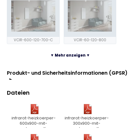
VCIR-600-120-700-C
VCIR-60-120-800
▼ Mehr anzeigen ▼
Produkt- und Sicherheitsinformationen (GPSR)
Hersteller und EU Verantwortliche Person:
Dateien
XIMAX
Gewerbestr. 9a 6973 Höchst
Email: info@ximax.at
Produkt:
infrarot-heizkoerper-
infrarot-heizkoerper-
Aluminum Paneel, Weiß (mit Rahmen)
600x900-mit-
300x900-mit-
(Variante: VCIR-30-90-300)
rahmen.pdf
rahmen.pdf
Modell: