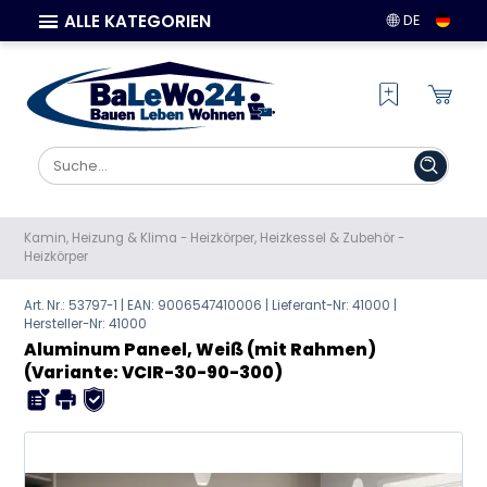
ALLE KATEGORIEN
DE
Kamin, Heizung & Klima
-
Heizkörper, Heizkessel & Zubehör
-
Heizkörper
Art. Nr.: 53797-1 | EAN:
9006547410006
| Lieferant-Nr: 41000 |
Hersteller-Nr:
41000
Aluminum Paneel, Weiß (mit Rahmen)
(Variante: VCIR-30-90-300)