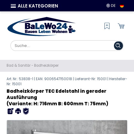
ALLE KATEGORIEN
DE
Bad & Sanitär
-
Badheizkörper
Art. Nr.: 53838-1 | EAN:
9006547150018
| Lieferant-Nr: 15001 | Hersteller-
Nr:
15001
Badheizkörper TEC Edelstahl in gerader
Ausführung
(Variante: H: 716mm B: 600mm T: 75mm)