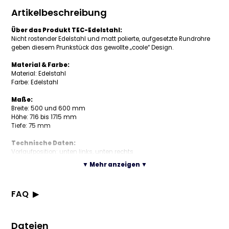
Artikelbeschreibung
Über das Produkt TEC-Edelstahl:
Nicht rostender Edelstahl und matt polierte, aufgesetzte Rundrohre
geben diesem Prunkstück das gewollte „coole“ Design.
Material & Farbe:
Material: Edelstahl
Farbe: Edelstahl
Maße:
Breite: 500 und 600 mm
Höhe: 716 bis 1715 mm
Tiefe: 75 mm
Technische Daten:
Vorlaufposition: unten links, unten rechts
Rücklaufposition: unten links, unten rechts
▼ Mehr anzeigen ▼
Gewinde: ½ Zoll
Leistung: 346 bis 726 Watt
Betriebsdruck: max. 10 bar
FAQ
Betriebstemperatur: max. 110°C
Nabenabstand: Breite – 50 mm
Was ist der Badheizkörper TEC Edelstahl?
Abstand Wand bis Mitte Gewinde: ca. 55 mm
Ein Badheizkörper aus nicht rostendem Edelstahl mit matt
Abstand Wand bis Vorderkante Heizkörper: ca. 90 mm
Aus welchem Material ist der Heizkörper gefertigt?
Dateien
polierten, aufgesetzten Rundrohren für ein cooles Design.