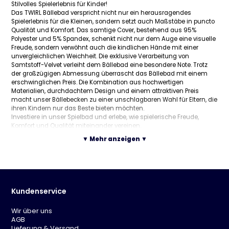
Stilvolles Spielerlebnis für Kinder!
Das TWIRL Bällebad verspricht nicht nur ein herausragendes
Spielerlebnis für die Kleinen, sondern setzt auch Maßstäbe in puncto
Qualität und Komfort. Das samtige Cover, bestehend aus 95%
Polyester und 5% Spandex, schenkt nicht nur dem Auge eine visuelle
Freude, sondern verwöhnt auch die kindlichen Hände mit einer
unvergleichlichen Weichheit. Die exklusive Verarbeitung von
Samtstoff-Velvet verleiht dem Bällebad eine besondere Note. Trotz
der großzügigen Abmessung überrascht das Bällebad mit einem
erschwinglichen Preis. Die Kombination aus hochwertigen
Materialien, durchdachtem Design und einem attraktiven Preis
macht unser Bällebecken zu einer unschlagbaren Wahl für Eltern, die
ihren Kindern nur das Beste bieten möchten.
Investiere in unser Spielbad und erlebe, wie spielerische Freude,
Komfort und Qualität miteinander vereinen.
▼ Mehr anzeigen ▼
(L x B x H): 100 x 100 x 30 cm
Polyester
Samt Grau
Großzügige Größe
Abnehmbarer Bezug
Kundenservice
Wir über uns
Lieferumpfang:
AGB
Bällebad
Lieferung & Versand