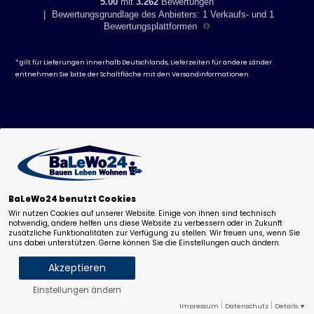
5.00
mit
3.262
Bewertungen
|
Bewertungsgrundlage des Anbieters: 1 Verkaufs- und 1
Bewertungsplattformen
* gilt für Lieferungen innerhalb Deutschlands, Lieferzeiten für andere Länder
entnehmen Sie bitte der Schaltfläche mit den
Versandinformationen
BaLeWo24 benutzt Cookies
Wir nutzen Cookies auf unserer Website. Einige von ihnen sind technisch
notwendig, andere helfen uns diese Website zu verbessern oder in Zukunft
zusätzliche Funktionalitäten zur Verfügung zu stellen. Wir freuen uns, wenn Sie
uns dabei unterstützen. Gerne können Sie die Einstellungen auch ändern.
Akzeptieren
Einstellungen ändern
Dieser Artikel ist momentan nicht lieferbar.
Notwendige Cookies
Statistik
Marketing
|
|
Impressum
Datenschutz
Details ▼